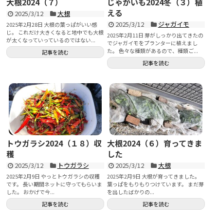
大根2024（７）
じゃがいも2024冬（３）植
える
2025/3/12
大根
2025/3/12
ジャガイモ
2025年2月28日 大根の葉っぱがいい感
じ。 これだけ大きくなると地中でも大根
2025年2月11日 芽がしっかり出てきたの
が太くなっていっているのではない...
でジャガイモをプランターに植えまし
た。 色々な種類があるので、種類ご...
記事を読む
記事を読む
トウガラシ2024（１８）収
大根2024（６）育ってきま
穫
した
2025/3/12
トウガラシ
2025/3/12
大根
2025年2月9日 やっとトウガラシの収穫
2025年2月9日 大根が育ってきました。
です。 長い期間ネットに守ってもらいま
葉っぱをもりもりつけています。 まだ芽
した。 おかげで今...
を出したばかりの...
記事を読む
記事を読む